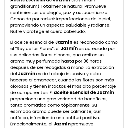
grandiflorum) Totalmente natural. Promueve
sentimientos de alegría, paz y autoconfianza.
Conocido por reducir imperfecciones de la piel,
promoviendo un aspecto saludable y radiante.
Nutre y protege el cuero cabelludo.
El aceite esencial de
J
azmín
es reconocido como
el “Rey de las Flores”, el
J
azmín
es apreciado por
sus delicadas flores blancas, que emiten un
aroma muy perfumado hasta por 36 horas
después de ser recogidas a mano. La extracción
del
J
azmín
es de trabajo intensivo y debe
hacerse al amanecer, cuando las flores son más
olorosas y tienen intactos el más alto porcentaje
de componentes. El
aceite esencial de
J
azmín
proporciona una gran variedad de beneficios,
tanto aromática como tópicamente. Su
estimado aroma puede ser calmante, aun
eufórico, infundiendo una actitud positiva.
Emocionalmente, el
J
azmín
promueve