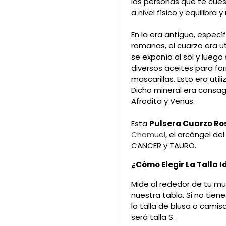
las personas que te cue
a nivel físico y equilibra 
En la era antigua, especí
romanas, el cuarzo era u
se exponía al sol y lueg
diversos aceites para fo
mascarillas. Esto era utili
Dicho mineral era consag
Afrodita y Venus.
Esta
Pulsera Cuarzo Ro
Chamuel
, el arcángel d
CANCER y TAURO.
¿Cómo Elegir La Talla I
Mide al rededor de tu mu
nuestra tabla. Si no tie
la talla de blusa o camisa
será talla S.