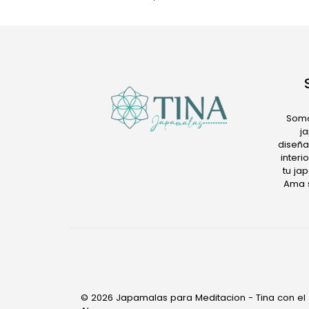
Somo
j
diseña
inter
tu ja
Ama s
© 2026 Japamalas para Meditacion - Tina con el