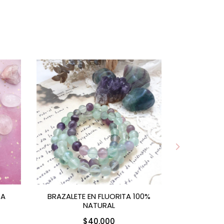
SA
BRAZALETE EN FLUORITA 100%
BRAZALETE
NATURAL
BLA
$40.000