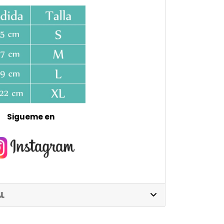
Sigueme en
L