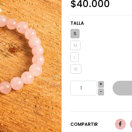
$40.000
TALLA
S
M
L
XL
+
-
COMPARTIR