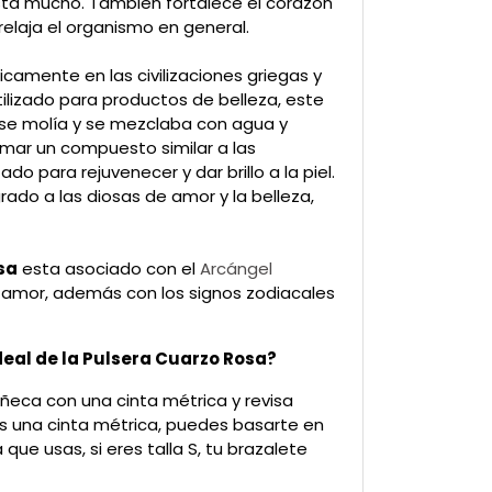
sta mucho. También fortalece el corazón
y relaja el organismo en general.
ficamente en las civilizaciones griegas y
tilizado para productos de belleza, este
o se molía y se mezclaba con agua y
rmar un compuesto similar a las
zado para rejuvenecer y dar brillo a la piel.
rado a las diosas de amor y la belleza,
sa
esta asociado con el
Arcángel
el amor, además con los signos zodiacales
deal de la
Pulsera Cuarzo Rosa
?
ñeca con una cinta métrica y revisa
nes una cinta métrica, puedes basarte en
 que usas, si eres talla S, tu brazalete