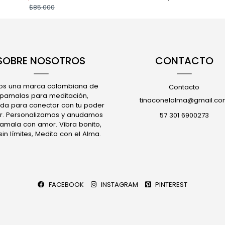
$85.000
SOBRE NOSOTROS
CONTACTO
s una marca colombiana de
Contacto
apamalas para meditación,
tinaconelalma@gmail.co
da para conectar con tu poder
ior. Personalizamos y anudamos
57 301 6900273
pamala con amor. Vibra bonito,
in límites, Medita con el Alma.
FACEBOOK
INSTAGRAM
PINTEREST